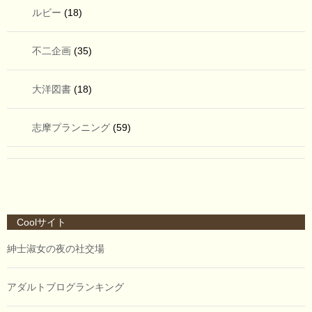
ルビー
(18)
不二企画
(35)
大洋図書
(18)
志摩プランニング
(59)
Coolサイト
紳士淑女の夜の社交場
アダルトブログランキング