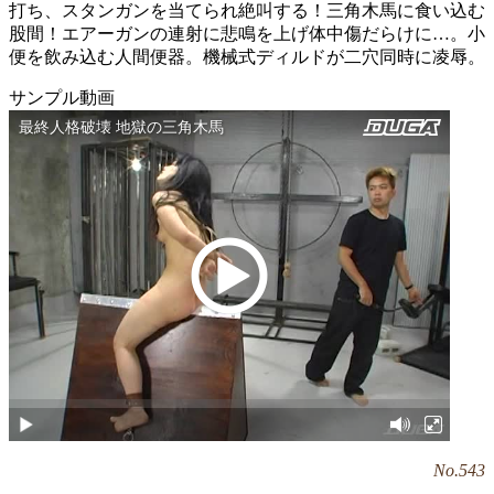
打ち、スタンガンを当てられ絶叫する！三角木馬に食い込む
股間！エアーガンの連射に悲鳴を上げ体中傷だらけに…。小
便を飲み込む人間便器。機械式ディルドが二穴同時に凌辱。
サンプル動画
No.543