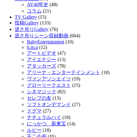
AV40年史
(48)
コラム
(21)
TV Gallery
(15)
投稿Gallery
(133)
逆さ吊りGallery
(76)
逆さ吊りシーン収録動画
(664)
BabyEntertainment
(10)
h.m.p
(12)
アートビデオ
(47)
アイエナジー
(13)
アタッカーズ
(78)
アリーナ・エンターテインメント
(18)
ヴァンアソシエイツ
(19)
グローリークエスト
(15)
シネマジック
(82)
セレブの友
(13)
ソフトオンデマンド
(27)
ドグマ
(27)
ナチュラルハイ
(18)
にっかつ、新東宝
(14)
ルビー
(18)
不二企画
(35)