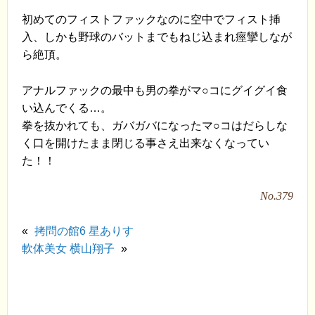
初めてのフィストファックなのに空中でフィスト挿
入、しかも野球のバットまでもねじ込まれ痙攣しなが
ら絶頂。
アナルファックの最中も男の拳がマ○コにグイグイ食
い込んでくる…。
拳を抜かれても、ガバガバになったマ○コはだらしな
く口を開けたまま閉じる事さえ出来なくなってい
た！！
No.379
«
拷問の館6 星ありす
軟体美女 横山翔子
»