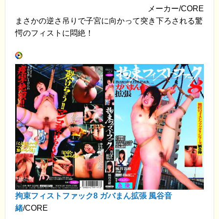
メーカー/CORE
まさかの逆さ吊りで子宮に向かって突き下ろされる驚
愕のフィストに悶絶！
拘束フィストファック8 ガバまん拡張 風谷音
緒
/CORE