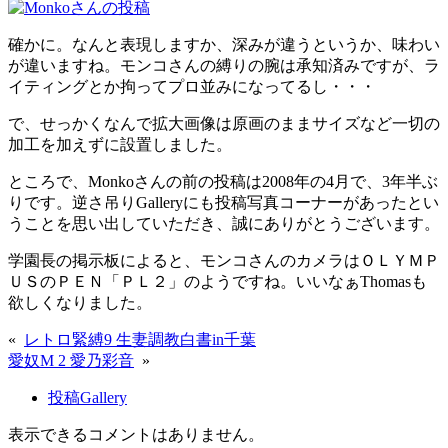
確かに。なんと表現しますか、深みが違うというか、味わい
が違いますね。モンコさんの縛りの腕は承知済みですが、ラ
イティングとか拘ってプロ並みになってるし・・・
で、せっかくなんで拡大画像は原画のままサイズなど一切の
加工を加えずに設置しました。
ところで、Monkoさんの前の投稿は2008年の4月で、3年半ぶ
りです。逆さ吊りGalleryにも投稿写真コーナーがあったとい
うことを思い出していただき、誠にありがとうございます。
学園長の掲示板によると、モンコさんのカメラはＯＬＹＭＰ
ＵＳのＰＥＮ「ＰＬ２」のようですね。いいなぁThomasも
欲しくなりました。
«
レトロ緊縛9 生妻調教白書in千葉
愛奴M 2 愛乃彩音
»
投稿Gallery
表示できるコメントはありません。