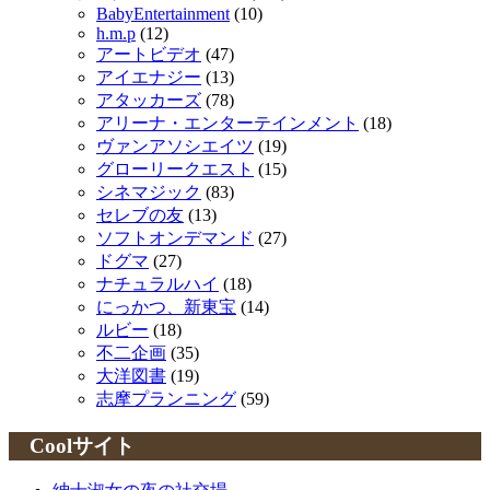
BabyEntertainment
(10)
h.m.p
(12)
アートビデオ
(47)
アイエナジー
(13)
アタッカーズ
(78)
アリーナ・エンターテインメント
(18)
ヴァンアソシエイツ
(19)
グローリークエスト
(15)
シネマジック
(83)
セレブの友
(13)
ソフトオンデマンド
(27)
ドグマ
(27)
ナチュラルハイ
(18)
にっかつ、新東宝
(14)
ルビー
(18)
不二企画
(35)
大洋図書
(19)
志摩プランニング
(59)
Coolサイト