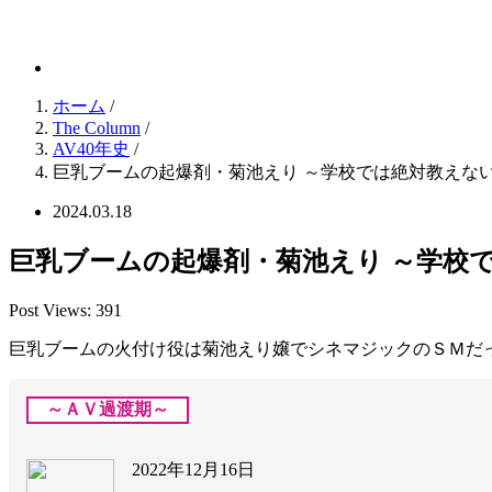
逆さ吊りGallery
ホーム
/
The Column
/
AV40年史
/
巨乳ブームの起爆剤・菊池えり ～学校では絶対教えな
2024.03.18
巨乳ブームの起爆剤・菊池えり ～学校
Post Views:
391
巨乳ブームの火付け役は菊池えり嬢でシネマジックのＳＭだ
～ＡＶ過渡期～
2022年12月16日