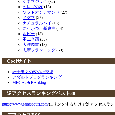
シネマジック
(82)
セレブの友
(13)
ソフトオンデマンド
(27)
ドグマ
(27)
ナチュラルハイ
(18)
にっかつ、新東宝
(14)
ルビー
(18)
不二企画
(35)
大洋図書
(18)
志摩プランニング
(59)
Coolサイト
紳士淑女の夜の社交場
アダルトブログランキング
MEGA2★RAnking
逆アクセスランキングベスト30
https://www.sakasaduri.com/
にリンクするだけで逆アクセスラン