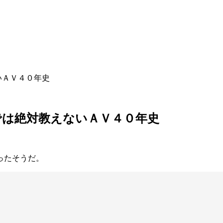
いＡＶ４０年史
では絶対教えないＡＶ４０年史
ったそうだ。