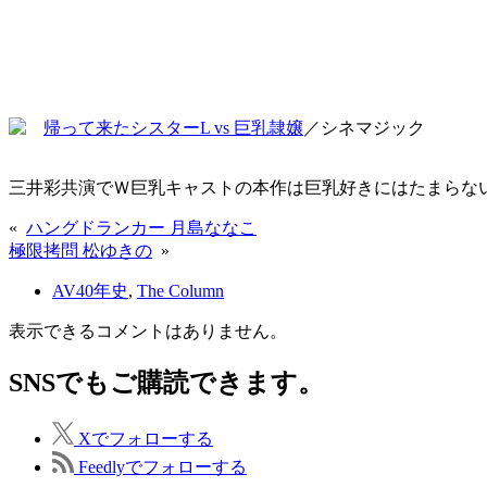
帰って来たシスターL vs 巨乳隷嬢
／シネマジック
三井彩共演でＷ巨乳キャストの本作は巨乳好きにはたまらな
«
ハングドランカー 月島ななこ
極限拷問 松ゆきの
»
AV40年史
,
The Column
表示できるコメントはありません。
SNSでもご購読できます。
X
でフォローする
Feedly
でフォローする