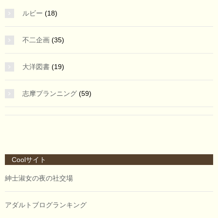
ルビー
(18)
不二企画
(35)
大洋図書
(19)
志摩プランニング
(59)
Coolサイト
紳士淑女の夜の社交場
アダルトブログランキング