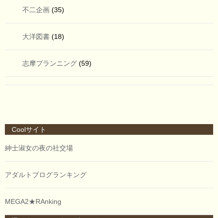
不二企画
(35)
大洋図書
(18)
志摩プランニング
(59)
Coolサイト
紳士淑女の夜の社交場
アダルトブログランキング
MEGA2★RAnking