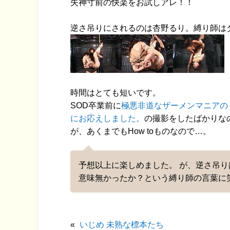
失神寸前の快楽をお試しアレ！！
逆さ吊りにされるのは杏野るり。縛り師は
時間はとても短いです。
SOD卒業前に
極悪非道なザーメンマニアの
にお応えしました。
の撮影をしたばかりな
が、あくまでもHow toものなので…。
予想以上に楽しめました。 が、逆さ吊
意味無かったか？という縛り師の言葉に
«
いじめ 未熟な標本たち