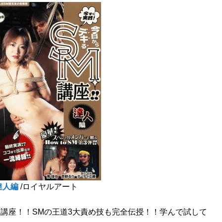
達人編
/ロイヤルアート
講座！！SMの王道3大責め技も完全伝授！！学んで試して