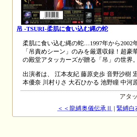
吊 -TSURI-柔肌に食い込む縄の蛇
柔肌に食い込む縄の蛇…1997年から200
「吊責めシーン」のみを厳選収録！超豪
の殿堂アタッカーズが贈る「吊」の世界
出演者は、 江本友紀 藤原史歩 音野沙樹 
本優奈 川村りさ 大石ひかる 池野瞳 中河
アタッカー
＜＜龍縛奥儀伝承Ⅱ
|
緊縛白