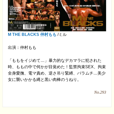
M THE BLACKS 仲村もも
/ミル
出演：仲村もも
「ももをイジめて…」暴力的なデカマラに犯された
時、ももの中で何かが目覚めた！監禁拘束SEX、拘束
全身愛撫、電マ責め、逆さ吊り緊縛、バラムチ…美少
女に襲いかかる縄と黒い肉棒のうねり。
No.293