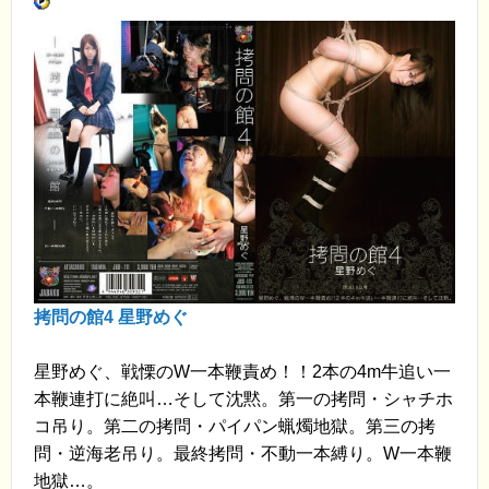
拷問の館4 星野めぐ
星野めぐ、戦慄のW一本鞭責め！！2本の4m牛追い一
本鞭連打に絶叫…そして沈黙。第一の拷問・シャチホ
コ吊り。第二の拷問・パイパン蝋燭地獄。第三の拷
問・逆海老吊り。最終拷問・不動一本縛り。W一本鞭
地獄…。